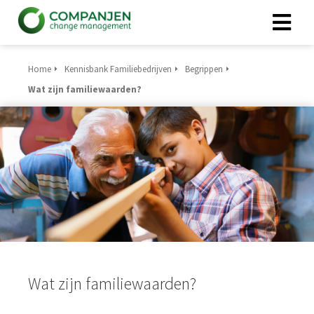
Home
Kennisbank Familiebedrijven
Begrippen
ngen
Wat zijn familiewaarden?
 Policy
oneel
onele
s zijn
kelijk om
bsite te
ken. Ze
 gebruikt
Wat zijn familiewaarden?
asisfuncties
der deze