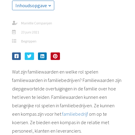
s kan de
Inhoudsopgave
e niet
oneren.
Mariëlle Companjen
ieken
23 juni 2021
ische
Begrippen
s worden
kt om
em
tie te
Wat zijn familiewaarden en welke rol spelen
elen over
familiewaarden in familiebedrijven? Familiewaarden zijn
drag van
diepgewortelde overtuigingen in de familie over hoe
zoeker op
het leven te leiden. Familiewaarden kunnen een
site.
belangrijke rol spelen in familiebedrijven. Ze kunnen
ing
een kompas zijn voor het
familiebedrijf
om op te
ingcookies
koersen. Ze bieden een kompas in de relatie met
 gebruikt
personeel, klanten en leveranciers.
oekers te