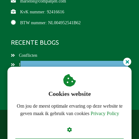
marielle@companjen.com
KvK nummer: 92416616
BTW nummer: NL004952541B62
RECENTE BLOGS
Conflicten
Familiebedrijven
Gratis checklist familiestatuut!
Opvolging
Overname familiebedrijf
Familiestatuut
Cookies website
Om jou de meest optimale ervaring op deze website te
geven maak ik gebruik van cookies
Privacy Policy
© Companjen Change Management