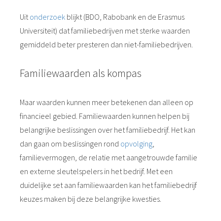
 op de
Uit
onderzoek
blijkt (BDO, Rabobank en de Erasmus
e. Hierdoor
Universiteit) dat familiebedrijven met sterke waarden
 website-
gemiddeld beter presteren dan niet-familiebedrijven.
ren
nte
enties
Familiewaarden als kompas
gebaseerd
 gedrag van
Maar waarden kunnen meer betekenen dan alleen op
ezoeker.
financieel gebied. Familiewaarden kunnen helpen bij
belangrijke beslissingen over het familiebedrijf. Het kan
uren
dan gaan om beslissingen rond
opvolging
,
familievermogen, de relatie met aangetrouwde familie
en externe sleutelspelers in het bedrijf. Met een
duidelijke set aan familiewaarden kan het familiebedrijf
keuzes maken bij deze belangrijke kwesties.