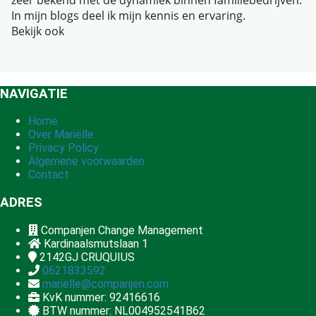
In mijn blogs deel ik mijn kennis en ervaring.
Bekijk ook
NAVIGATIE
Home
Over Mariëlle
Privacy Policy
Algemene voorwaarden
Contact
ADRES
Companjen Change Management
Kardinaalsmutslaan 1
2142GJ
CRUQUIUS
0621833592
marielle@companjen.com
KvK nummer: 92416616
BTW nummer: NL004952541B62