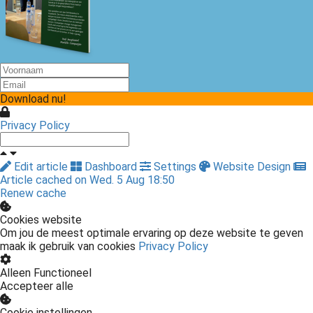
Download nu!
Privacy Policy
Edit article
Dashboard
Settings
Website Design
Article cached on Wed. 5 Aug 18:50
Renew cache
Cookies website
Om jou de meest optimale ervaring op deze website te geven
maak ik gebruik van cookies
Privacy Policy
Alleen Functioneel
Accepteer alle
Cookie instellingen